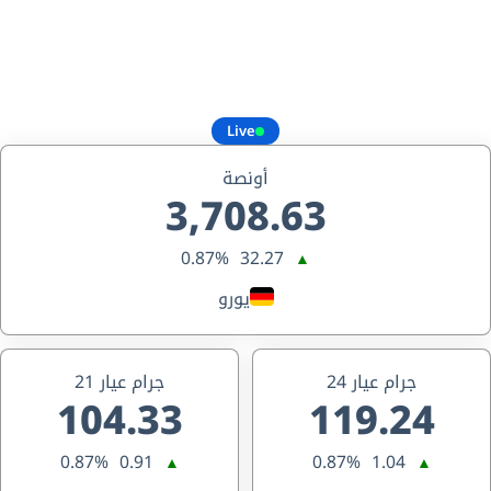
Live
أونصة
3,708.63
0.87%
32.27
▲
يورو
جرام عيار 24
جرام عيار 21
104.33
119.24
0.87%
0.91
0.87%
1.04
▲
▲