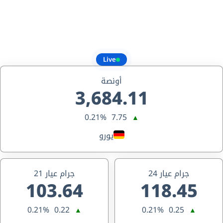
Live
أونصة
3,684.11
0.21%
7.75
▲
يورو
جرام عيار 24
جرام عيار 21
103.64
118.45
0.21%
0.22
0.21%
0.25
▲
▲