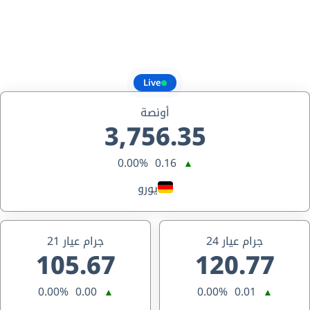
Live
أونصة
3,756.35
0.00%
0.16
▲
يورو
جرام عيار 24
جرام عيار 21
105.67
120.77
0.00%
0.00
0.00%
0.01
▲
▲