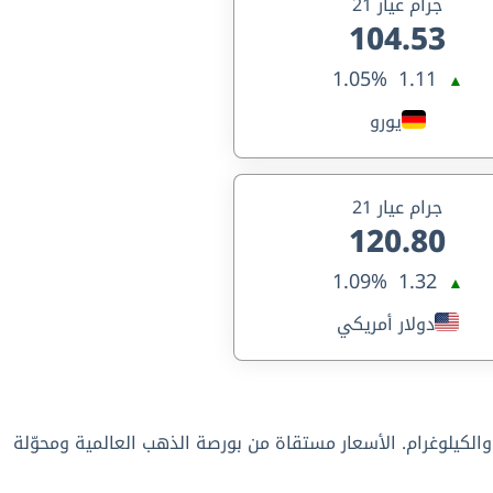
جرام عيار 21
104.53
1.05%
1.11
▲
يورو
جرام عيار 21
120.80
1.09%
1.32
▲
دولار أمريكي
، لجميع العيارات من 24 حتى 6 قيراط، إضافة إلى سعر الأونصة والكيلوغرام. الأسعار مستقاة من بورصة الذهب العالمية ومحوّلة