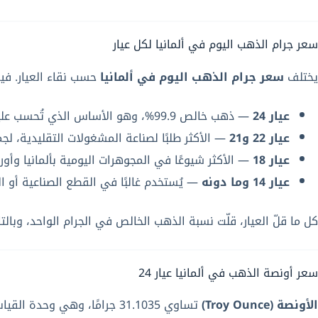
سعر جرام الذهب اليوم في ألمانيا لكل عيار
يختلف
سعر جرام الذهب اليوم في ألمانيا
حسب نقاء العيار. في
عيار 24
— ذهب خالص 99.9%، وهو الأساس الذي تُحسب عليه بقية العيارات.
عيار 22 و21
— الأكثر طلبًا لصناعة المشغولات التقليدية، لجمع
عيار 18
— الأكثر شيوعًا في المجوهرات اليومية بألمانيا وأوروب
عيار 14 وما دونه
— يُستخدم غالبًا في القطع الصناعية أو ا
كل ما قلّ العيار، قلّت نسبة الذهب الخالص في الجرام الواحد، وبال
سعر أونصة الذهب في ألمانيا عيار 24
الأونصة (Troy Ounce)
تساوي 31.1035 جرامًا، وهي