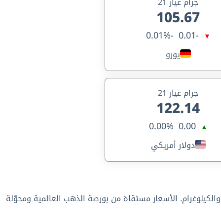
جرام عيار 21
105.67
-0.01%
-0.01
▼
يورو
جرام عيار 21
122.14
0.00%
0.00
▲
دولار أمريكي
، لجميع العيارات من 24 حتى 6 قيراط، إضافة إلى سعر الأونصة والكيلوغرام. الأسعار مستقاة من بورصة الذهب العالمية ومحوّلة