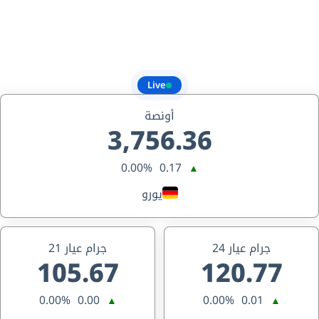
Live
أونصة
3,756.36
0.00%
0.17
▲
يورو
جرام عيار 24
جرام عيار 21
105.67
120.77
0.00%
0.00
0.00%
0.01
▲
▲